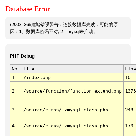
Database Error
(2002) 365建站错误警告：连接数据库失败，可能的原
因：1、数据库密码不对; 2、mysql未启动。
PHP Debug
No.
File
Line
1
/index.php
10
2
/source/function/function_extend.php
1376
3
/source/class/jzmysql.class.php
248
4
/source/class/jzmysql.class.php
170