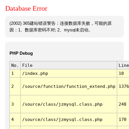
Database Error
(2002) 365建站错误警告：连接数据库失败，可能的原
因：1、数据库密码不对; 2、mysql未启动。
PHP Debug
No.
File
Line
1
/index.php
10
2
/source/function/function_extend.php
1376
3
/source/class/jzmysql.class.php
248
4
/source/class/jzmysql.class.php
170